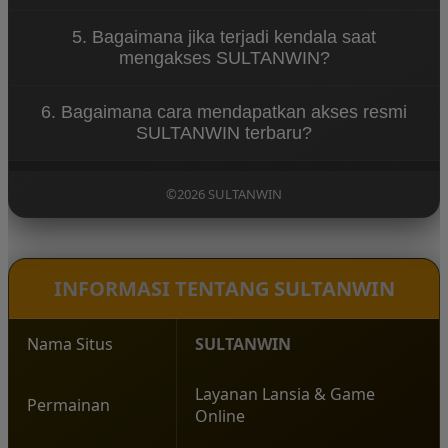
berbagai perangkat.
SULTANWIN dapat diakses melalui smartphone,
5. Bagaimana jika terjadi kendala saat
tablet, maupun desktop dengan tampilan responsif
mengakses SULTANWIN?
dan sistem yang telah dioptimalkan.
Jika mengalami kendala, pengguna dapat
6. Bagaimana cara mendapatkan akses resmi
menghubungi layanan customer service 24 jam
SULTANWIN terbaru?
yang siap membantu menyelesaikan permasalahan
dengan cepat.
Pengguna dapat mengakses link resmi SULTANWIN
yang telah diperbarui agar terhindar dari gangguan
©2026 SULTANWIN
serta memastikan koneksi tetap aman dan stabil.
INFORMASI TENTANG SULTANWIN
Nama Situs
SULTANWIN
Layanan Lansia & Game
Permainan
Online