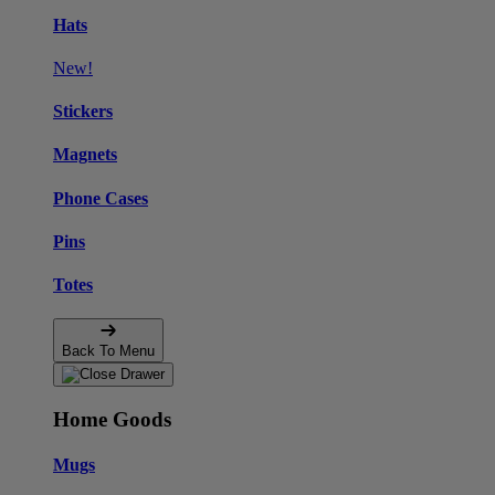
Hats
New!
Stickers
Magnets
Phone Cases
Pins
Totes
Back To Menu
Home Goods
Mugs