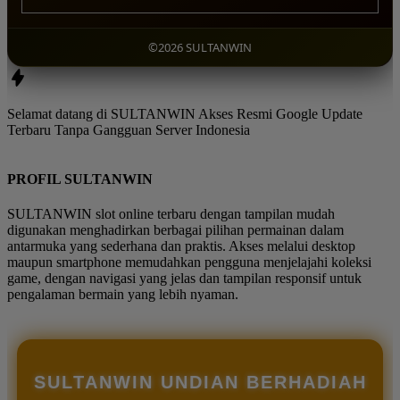
©2026 SULTANWIN
Selamat datang di SULTANWIN Akses Resmi Google Update
Terbaru Tanpa Gangguan Server Indonesia
PROFIL SULTANWIN
SULTANWIN slot online terbaru dengan tampilan mudah
digunakan menghadirkan berbagai pilihan permainan dalam
antarmuka yang sederhana dan praktis. Akses melalui desktop
maupun smartphone memudahkan pengguna menjelajahi koleksi
game, dengan navigasi yang jelas dan tampilan responsif untuk
pengalaman bermain yang lebih nyaman.
SULTANWIN UNDIAN BERHADIAH