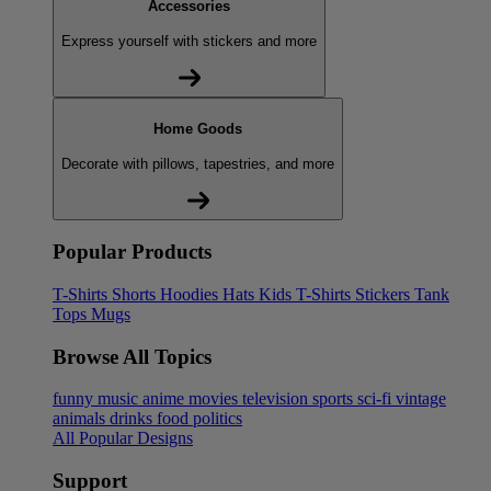
Accessories
Express yourself with stickers and more
Home Goods
Decorate with pillows, tapestries, and more
Popular Products
T-Shirts
Shorts
Hoodies
Hats
Kids T-Shirts
Stickers
Tank
Tops
Mugs
Browse All Topics
funny
music
anime
movies
television
sports
sci-fi
vintage
animals
drinks
food
politics
All Popular Designs
Support