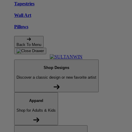
Tapestries
Wall Art
Pillows
Back To Menu
Shop Designs
Discover a classic design or new favorite artist
Apparel
Shop for Adults & Kids