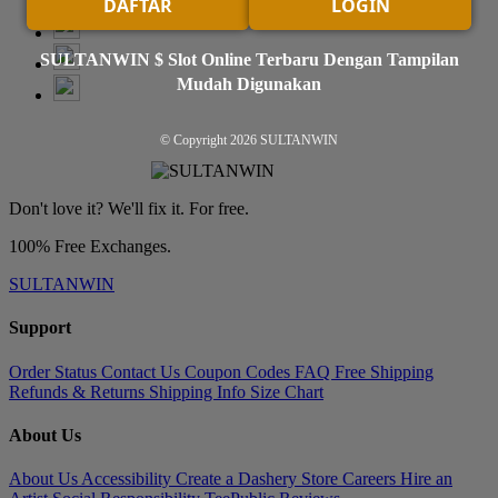
DAFTAR
LOGIN
SULTANWIN $ Slot Online Terbaru Dengan Tampilan
Mudah Digunakan
© Copyright 2026
SULTANWIN
Don't love it? We'll fix it. For free.
100% Free Exchanges.
SULTANWIN
Support
Order Status
Contact Us
Coupon Codes
FAQ
Free Shipping
Refunds & Returns
Shipping Info
Size Chart
About Us
About Us
Accessibility
Create a Dashery Store
Careers
Hire an