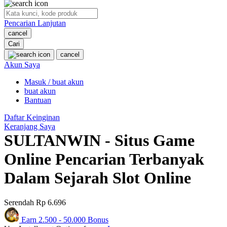
O
Pencarian Lanjutan
Oh Ma Grain
cancel
Okiedog
Cari
cancel
P
Akun Saya
Masuk / buat akun
Peachy
buat akun
Phil & Ted's
Bantuan
Philips Avent
Daftar Keinginan
Keranjang Saya
Pigeon
SULTANWIN - Situs Game
Playgro
Online Pencarian Terbanyak
Poled Global
Dalam Sejarah Slot Online
Ponycycle
Serendah
Rp 6.696
Puma
Earn
2.500
-
50.000
Bonus
Pureats