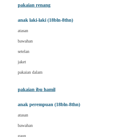
pakaian renang
Bumkins
anak laki-laki (18bln-8thn)
C
atasan
Cetaphil
bawahan
Chicco
setelan
Childlife
jaket
Clevamama
pakaian dalam
Cocolatte
Cottonseeds
pakaian ibu hamil
Cozy N Safe
anak perempuan (18bln-8thn)
Crane
atasan
Cybex
bawahan
D
gaun