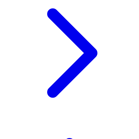
Xootz
Y
Yamatoya
Z
Zaxy
Zoggs
0-9
4Moms
59S