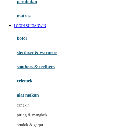
perabotan
Happy Tummy
Hauck
matras
Havaianas
LOGIN SULTANWIN
Hegen
botol
Hot Wheels
sterilizer & warmers
Hybrid
soothers & teethers
I
Inlacta DHA
celemek
Interlac
alat makan
Ivenet
cangkir
J
piring & mangkuk
Jack N Jill
sendok & garpu