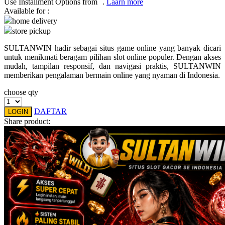
Use Installment Options from
.
Laarn more
Available for :
Q
home delivery
store pickup
QV Baby
SULTANWIN hadir sebagai situs game online yang banyak dicari
R
untuk menikmati beragam pilihan slot online populer. Dengan akses
mudah, tampilan responsif, dan navigasi praktis, SULTANWIN
Real Shades
memberikan pengalaman bermain online yang nyaman di Indonesia.
Red Castle
choose qty
Ribbon Madness
DAFTAR
LOGIN
Share product:
S
Sebamed
Silver Cross
Simply Idea
Skip Hop
Spectra